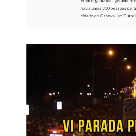
eram organizadas geralmente
havia umas 300 pessoas parti
cidade de Ottawa, Jim Durrell