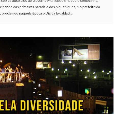
 sob os auspícius do Governo Municipal. E naquele comecinho,
cipando das primeiras parada e dos piqueniques, e o prefeito da
, proclamou naquela época o Dia da Igualdad...