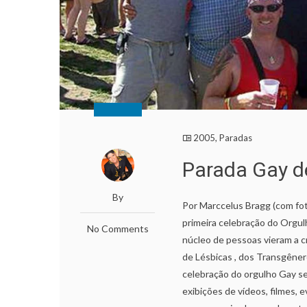
2005
,
Paradas
Parada Gay 
By
Por Marccelus Bragg (com fo
primeira celebração do Orgul
No Comments
núcleo de pessoas vieram a c
de Lésbicas , dos Transgêne
celebração do orgulho Gay s
exibições de vídeos, filmes, 