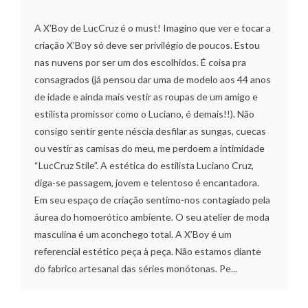
A X’Boy de LucCruz é o must! Imagino que ver e tocar a
criação X’Boy só deve ser privilégio de poucos. Estou
nas nuvens por ser um dos escolhidos. É coisa pra
consagrados (já pensou dar uma de modelo aos 44 anos
de idade e ainda mais vestir as roupas de um amigo e
estilista promissor como o Luciano, é demais!!). Não
consigo sentir gente néscia desfilar as sungas, cuecas
ou vestir as camisas do meu, me perdoem a intimidade
“LucCruz Stile”. A estética do estilista Luciano Cruz,
diga-se passagem, jovem e telentoso é encantadora.
Em seu espaço de criação sentimo-nos contagiado pela
áurea do homoerótico ambiente. O seu atelier de moda
masculina é um aconchego total. A X’Boy é um
referencial estético peça à peça. Não estamos diante
do fabrico artesanal das séries monótonas. Pe...