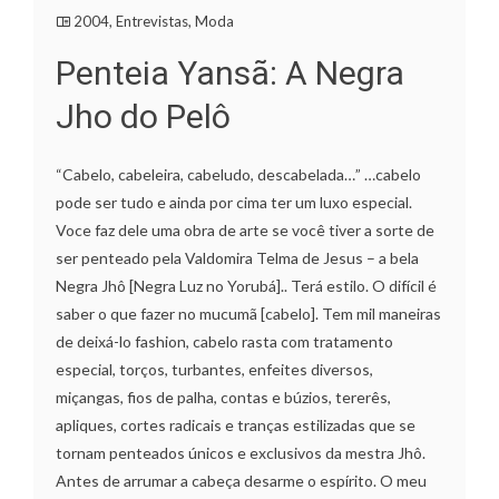
2004
,
Entrevistas
,
Moda
Penteia Yansã: A Negra
Jho do Pelô
“Cabelo, cabeleira, cabeludo, descabelada…” …cabelo
pode ser tudo e ainda por cima ter um luxo especial.
Voce faz dele uma obra de arte se você tiver a sorte de
ser penteado pela Valdomira Telma de Jesus – a bela
Negra Jhô [Negra Luz no Yorubá].. Terá estilo. O difícil é
saber o que fazer no mucumã [cabelo]. Tem mil maneiras
de deixá-lo fashion, cabelo rasta com tratamento
especial, torços, turbantes, enfeites diversos,
miçangas, fios de palha, contas e búzios, tererês,
apliques, cortes radicais e tranças estilizadas que se
tornam penteados únicos e exclusivos da mestra Jhô.
Antes de arrumar a cabeça desarme o espírito. O meu