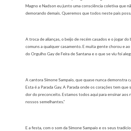
Magno e Nadson eu junto uma consciência coletiva que nã
demorando demais. Queremos que todos neste país possa
A troca de alianças, o beijo de recém casados e o jogar d
comuns a qualquer casamento. E muita gente chorou e ao 
do Orgulho Gay de Feira de Santana e o que se viu foi aleg
A cantora Simone Sampaio, que quase nunca demonstra can
Esta é a Parada Gay. A Parada onde os corações tem que se
dor do preconceito. Estamos todos aqui para ensinar aos n
nossos semelhantes.”
E a festa, com o som da Simone Sampaio e os seus tradici