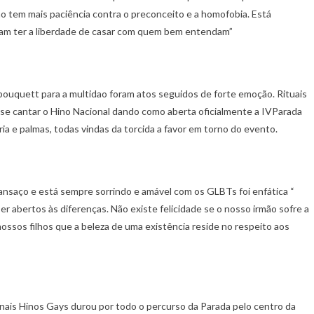
o tem mais paciência contra o preconceito e a homofobia. Está
m ter a liberdade de casar com quem bem entendam”
o bouquett para a multidao foram atos seguidos de forte emoção. Rituais
se cantar o Hino Nacional dando como aberta oficialmente a IVParada
ria e palmas, todas vindas da torcida a favor em torno do evento.
saço e está sempre sorrindo e amável com os GLBTs foi enfática “
r abertos às diferenças. Não existe felicidade se o nosso irmão sofre a
ossos filhos que a beleza de uma existência reside no respeito aos
onais Hinos Gays durou por todo o percurso da Parada pelo centro da