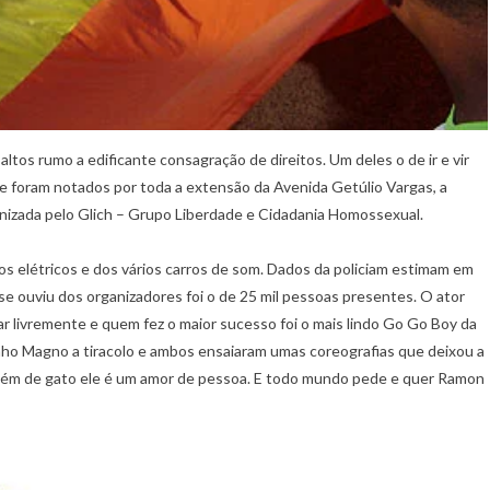
tos rumo a edificante consagração de direitos. Um deles o de ir e vir
ue foram notados por toda a extensão da Avenida Getúlio Vargas, a
anizada pelo Glich – Grupo Liberdade e Cidadania Homossexual.
s elétricos e dos vários carros de som. Dados da policiam estimam em
 se ouviu dos organizadores foi o de 25 mil pessoas presentes. O ator
tar livremente e quem fez o maior sucesso foi o mais lindo Go Go Boy da
nho Magno a tiracolo e ambos ensaiaram umas coreografias que deixou a
lém de gato ele é um amor de pessoa. E todo mundo pede e quer Ramon