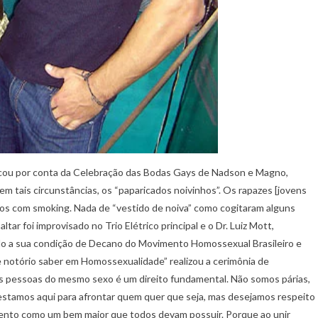
a ficou por conta da Celebração das Bodas Gays de Nadson e Magno,
m tais circunstâncias, os “paparicados noivinhos”. Os rapazes [jovens
dos com smoking. Nada de “vestido de noiva” como cogitaram alguns
 foi improvisado no Trio Elétrico principal e o Dr. Luiz Mott,
o a sua condição de Decano do Movimento Homossexual Brasileiro e
 notório saber em Homossexualidade” realizou a cerimônia de
uas pessoas do mesmo sexo é um direito fundamental. Não somos párias,
stamos aqui para afrontar quem quer que seja, mas desejamos respeito
ento como um bem maior que todos devam possuir. Porque ao unir