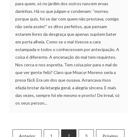
para quem, só no jardim dos outros nascem ervas
daninhas. Há os que julgam e condenam: “morreu
porque quis, foi se dar com quem não prestava, comigo
não seria assim!” os ditos perfeitos, que pensam
estarem livres da desgraça que apenas supõem bater
em porta alheia. Como se o mal tivesse a cara
estampada e todos o conhecessem por antecipação. A
coisa é diferente. A encenação do mal tem requintes.
Nos cerca e nos espreita. Tem coisa pior para o mal do
que ver gente feliz? Claro que Moacyr Moreno seria a
presa fácil. Era um dos que ousava. Arrancava risos
efazia brotar da letargia geral, a alegria sincera. E mais
das vezes, sempre foi ele mesmo e pronto! De irreal, só
os seus person...
Paginação
Anterior
1
2
3
Próximo