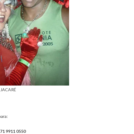
 JACARÉ
para:
71 9911 0550