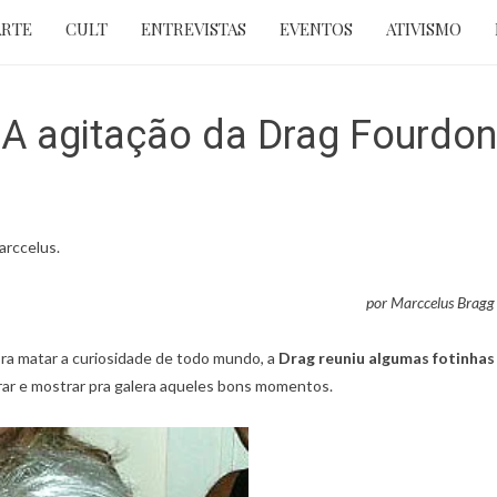
ARTE
CULT
ENTREVISTAS
EVENTOS
ATIVISMO
A agitação da Drag Fourdon
arccelus.
por Marccelus Bragg
pra matar a curiosidade de todo mundo, a
Drag reuniu algumas fotinhas
trar e mostrar pra galera aqueles bons momentos.