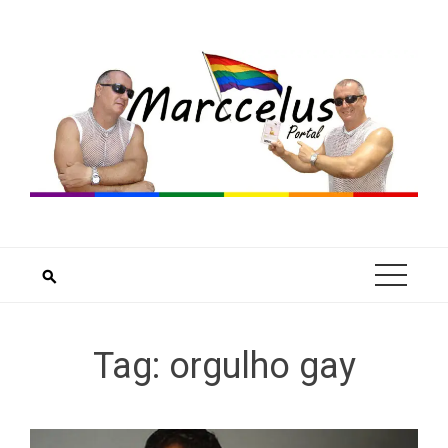
Skip
to
content
Tag:
orgulho gay