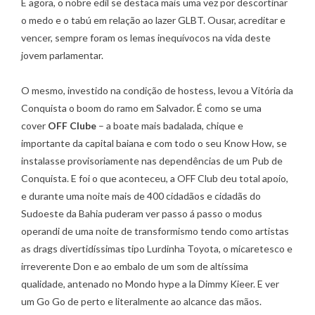
E agora, o nobre edil se destaca mais uma vez por descortinar
o medo e o tabú em relação ao lazer GLBT. Ousar, acreditar e
vencer, sempre foram os lemas inequívocos na vida deste
jovem parlamentar.
O mesmo, investido na condição de hostess, levou a Vitória da
Conquista o boom do ramo em Salvador. É como se uma
cover
OFF Clube
– a boate mais badalada, chique e
importante da capital baiana e com todo o seu Know How, se
instalasse provisoriamente nas dependências de um Pub de
Conquista. E foi o que aconteceu, a OFF Club deu total apoio,
e durante uma noite mais de 400 cidadãos e cidadãs do
Sudoeste da Bahia puderam ver passo á passo o modus
operandi de uma noite de transformismo tendo como artistas
as drags divertidíssimas tipo Lurdinha Toyota, o micaretesco e
irreverente Don e ao embalo de um som de altíssima
qualidade, antenado no Mondo hype a la Dimmy Kieer. E ver
um Go Go de perto e literalmente ao alcance das mãos.