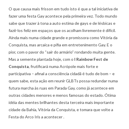
O que causa mais frisson em tudo isto é que a tal iniciativa de
fazer uma festa Gay acontece pela primeira vez. Todo mundo
sabe que trazer à tona a auto estima de gays e de lésbicas e
fazê-los feliz em espaços que os acolham livremente é difícil.
Ainda mais numa cidade grande e promissora como Vitória da
Conquista, mas arcaica e pífia em entretenimento Gay. E o
pior, com o pavor do “sair do armário” rondando muita gente.
Mas a semente plantada hoje, com o
I Rainbow Fest de
Conquista
, frutificará numa Acrópole mais forte e
participativa – afinal a consciência cidadã é tudo de bom – e
quem sabe, esta ação em reunir GLBTs possa redundar numa
futura marcha às ruas em Parada Gay, como já acontece em
outras cidades menores e menos famosas do estado. Ótima
idéia das mentes brilhantes desta terceira mais importante
cidade da Bahia, Vitória da Conquista, e tomara que volte a
Festa do Arco Iris a acontecer .