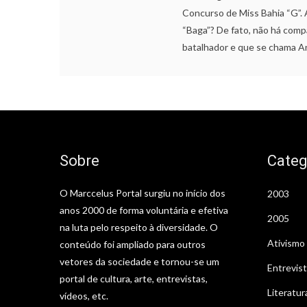
Concurso de Miss Bahia “G”. 
“Baga”? De fato, não há com
batalhador e que se chama A
Sobre
Categ
O Marccelus Portal surgiu no início dos
2003
anos 2000 de forma voluntária e efetiva
2005
na luta pelo respeito à diversidade. O
Ativismo
conteúdo foi ampliado para outros
vetores da sociedade e tornou-se um
Entrevis
portal de cultura, arte, entrevistas,
Literatur
vídeos, etc.