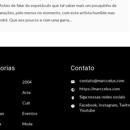
Antes de falar do espetáculo que tal saber mais um pouquinho da
parações, pelo menos no momento, com este artista humilde mas
ndré. Que aos poucos e com uma garra...
orias
Contato
contato@marccelus.com
2004
https://marccelus.com
Arte
Siga nossas redes sociais
Cult
Facebook, Instagram, Twitt
Youtube
tas
Eventos
a
Moda