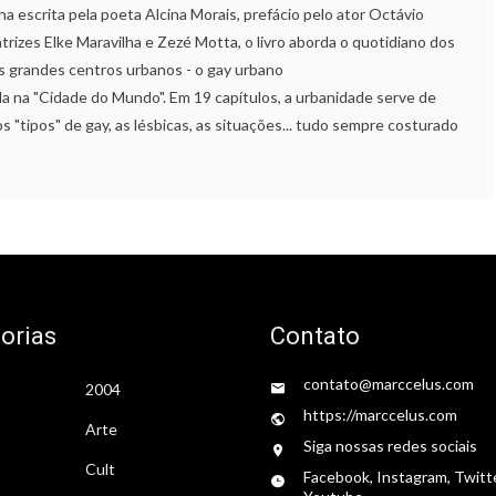
a escrita pela poeta Alcina Morais, prefácio pelo ator Octávio
rizes Elke Maravilha e Zezé Motta, o livro aborda o quotidiano dos
 grandes centros urbanos - o gay urbano
na "Cidade do Mundo". Em 19 capítulos, a urbanidade serve de
 "tipos" de gay, as lésbicas, as situações... tudo sempre costurado
orias
Contato
contato@marccelus.com
2004
https://marccelus.com
Arte
Siga nossas redes sociais
Cult
Facebook, Instagram, Twitt