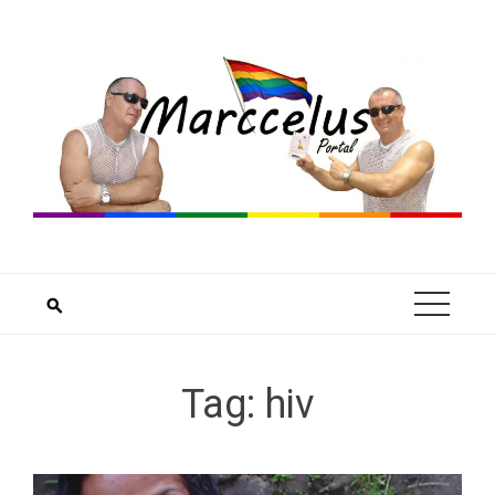
Skip
to
content
Tag:
hiv