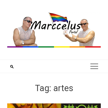
Skip
to
content
Tag:
artes