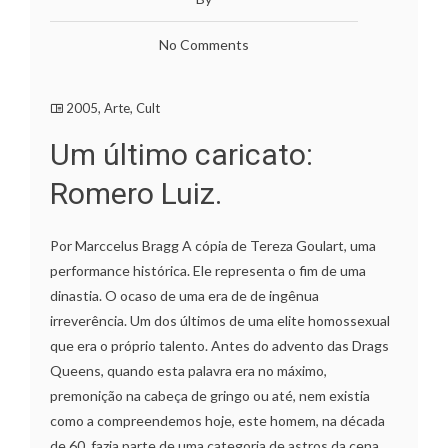
No Comments
2005
,
Arte
,
Cult
Um último caricato:
Romero Luiz.
Por Marccelus Bragg A cópia de Tereza Goulart, uma
performance histórica. Ele representa o fim de uma
dinastia. O ocaso de uma era de de ingênua
irreverência. Um dos últimos de uma elite homossexual
que era o próprio talento. Antes do advento das Drags
Queens, quando esta palavra era no máximo,
premonição na cabeça de gringo ou até, nem existia
como a compreendemos hoje, este homem, na década
de 60, fazia parte de uma categoria de astros da cena