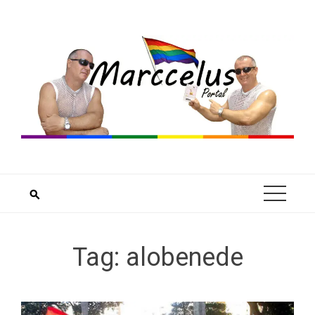
Skip
to
content
Tag:
alobenede