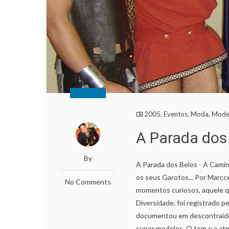
2005
,
Eventos
,
Moda
,
Mode
A Parada dos
By
A Parada dos Belos - A Cami
os seus Garotos... Por Marc
No Comments
momentos curiosos, aquele q
Diversidade, foi registrado p
documentou em descontraídos
super modelos. O tom e a at