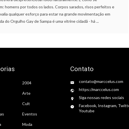
m: homens por todos os lados. Corpos sarados, risos perfeitos e
 E valia qualquer esforço para estar na grande movimentação em
ada do Orgulho Gay de Sampa é uma vitrine cidadã - há ...
orias
Contato
contato@marccelus.com
2004
https://marccelus.com
Arte
Siga nossas redes sociais
Cult
Facebook, Instagram, Twitt
Youtube
tas
Eventos
a
Moda