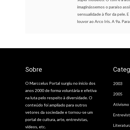
imaginássemos o paraíso assi
sensualidade à flor da pele.
louvor ao Arco Iris. A 9a. Par
Sobre
Categ
O Marccelus Portal surgiu no início dos
2003
anos 2000 de forma voluntária e efetiva
2005
na luta pelo respeito à diversidade. O
Ativismo
conteúdo foi ampliado para outros
vetores da sociedade e tornou-se um
Entrevis
portal de cultura, arte, entrevistas,
Literatur
vídeos, etc.