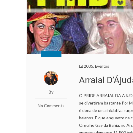
2005
,
Eventos
Arraial D’Ájud
By
O PRIDE ARRAIAL DA AJUDA
se divertiram bastante Por M
No Comments
é dona de uma iniciativa su
baianos. É que enquanto na ca
Orgulho Gay da Bahia, no Arr
aproximadamente 11.500 hab