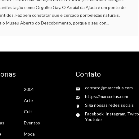
manifestação como Orgulho Gay. O Arraial da Ajuda é um ponto de
tidos. Faz bem constatar que é cercado por belezas naturais.
ra o Museu Aberto do Descobrimento, porque o seu con...
orias
Contato
contato@marccelus.com
2004
https://marccelus.com
Arte
Siga nossas redes sociais
Cult
Facebook, Instagram, Twitt
Youtube
tas
Eventos
a
Moda