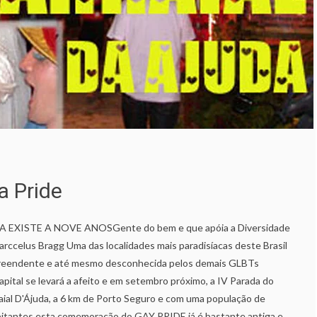
a Pride
 EXISTE A NOVE ANOSGente do bem e que apóia a Diversidade
arccelus Bragg Uma das localidades mais paradisíacas deste Brasil
rpreendente e até mesmo desconhecida pelos demais GLBTs
pital se levará a afeito e em setembro próximo, a IV Parada do
aial D'Ájuda, a 6 km de Porto Seguro e com uma população de
itantes esta comemoração do GAY PRIDE já é bastante antiga e