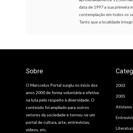
data de 1997 a sua primeira 
contemplação em todos os sen
Tanto que a localidade integ
Sobre
Categ
O Marccelus Portal surgiu no início dos
2003
anos 2000 de forma voluntária e efetiva
2005
na luta pelo respeito à diversidade. O
Ativismo
conteúdo foi ampliado para outros
vetores da sociedade e tornou-se um
Entrevis
portal de cultura, arte, entrevistas,
Literatur
vídeos, etc.