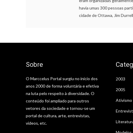
eram organizadas geralmente
havia umas 300 pessoas parti
cidade de Ottawa, Jim Durrell
Sobre
Categ
O Marccelus Portal surgiu no início dos
2003
anos 2000 de forma voluntária e efetiva
2005
na luta pelo respeito à diversidade. O
Ativismo
conteúdo foi ampliado para outros
vetores da sociedade e tornou-se um
Entrevis
portal de cultura, arte, entrevistas,
Literatur
vídeos, etc.
Modelos