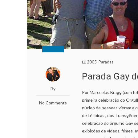
2005
,
Paradas
Parada Gay 
By
Por Marccelus Bragg (com fo
primeira celebração do Orgul
No Comments
núcleo de pessoas vieram a c
de Lésbicas , dos Transgêne
celebração do orgulho Gay s
exibições de vídeos, filmes, 