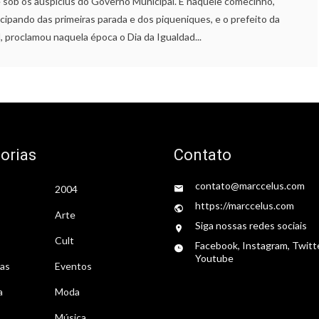
 sob os auspícius do Governo Municipal. E naquele comecinho,
cipando das primeiras parada e dos piqueniques, e o prefeito da
, proclamou naquela época o Dia da Igualdad...
orias
Contato
contato@marccelus.com
2004
https://marccelus.com
Arte
Siga nossas redes sociais
Cult
Facebook, Instagram, Twitt
Youtube
tas
Eventos
a
Moda
Música