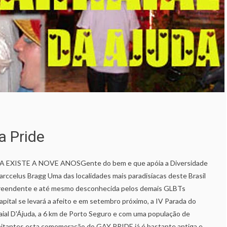
a Pride
 EXISTE A NOVE ANOSGente do bem e que apóia a Diversidade
arccelus Bragg Uma das localidades mais paradisíacas deste Brasil
rpreendente e até mesmo desconhecida pelos demais GLBTs
pital se levará a afeito e em setembro próximo, a IV Parada do
aial D'Ájuda, a 6 km de Porto Seguro e com uma população de
itantes esta comemoração do GAY PRIDE já é bastante antiga e