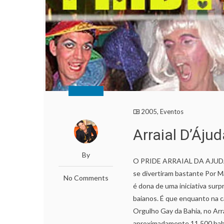
2005
,
Eventos
Arraial D’Ájud
By
O PRIDE ARRAIAL DA AJUDA
se divertiram bastante Por M
No Comments
é dona de uma iniciativa su
baianos. É que enquanto na ca
Orgulho Gay da Bahia, no Arr
aproximadamente 11.500 hab