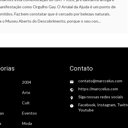
manifestação como Orgulho Gay. O Arraial da Ajuda é um ponto de
tidos. Faz bem constatar que é cercado por belezas naturais.
ra o Museu Aberto do Descobrimento, porque o seu con...
orias
Contato
contato@marccelus.com
2004
https://marccelus.com
Arte
Siga nossas redes sociais
Cult
Facebook, Instagram, Twitt
Youtube
tas
Eventos
a
Moda