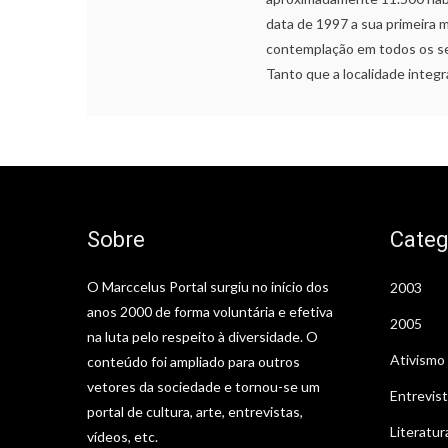
data de 1997 a sua primeira 
contemplação em todos os sen
Tanto que a localidade integ
Sobre
Categ
O Marccelus Portal surgiu no início dos
2003
anos 2000 de forma voluntária e efetiva
2005
na luta pelo respeito à diversidade. O
Ativismo
conteúdo foi ampliado para outros
vetores da sociedade e tornou-se um
Entrevis
portal de cultura, arte, entrevistas,
Literatur
vídeos, etc.