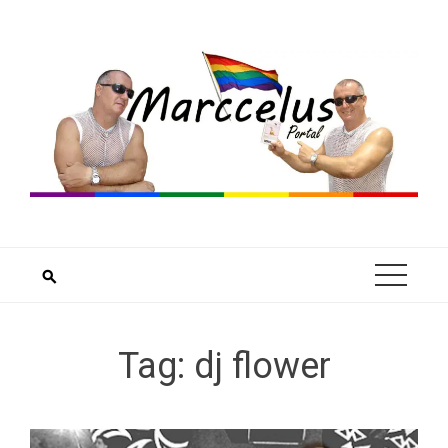
Skip
to
content
Tag:
dj flower