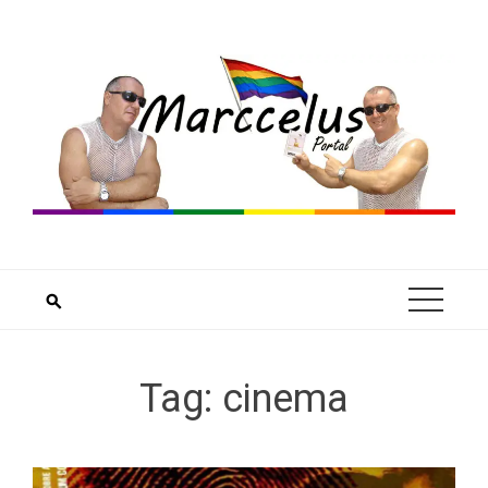
Skip
to
content
Tag:
cinema