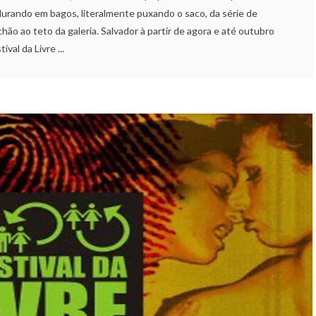
urando em bagos, literalmente puxando o saco, da série de
hão ao teto da galeria. Salvador à partir de agora e até outubro
ival da Livre ...