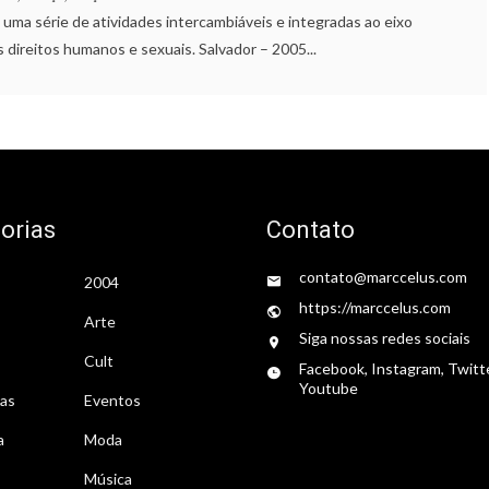
, uma série de atividades intercambiáveis e integradas ao eixo
 direitos humanos e sexuais. Salvador – 2005...
orias
Contato
contato@marccelus.com
2004
https://marccelus.com
Arte
Siga nossas redes sociais
Cult
Facebook, Instagram, Twitt
Youtube
tas
Eventos
a
Moda
Música