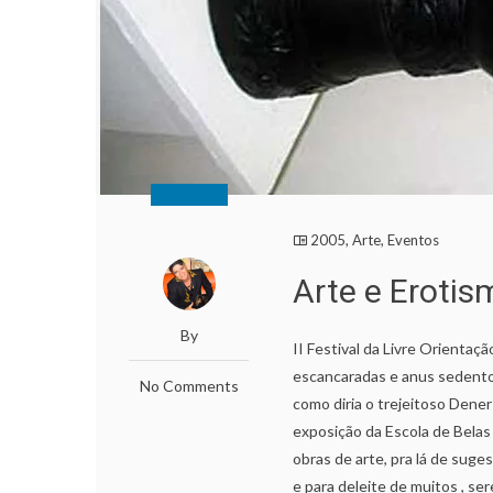
2005
,
Arte
,
Eventos
Arte e Erotis
By
II Festival da Livre Orientaç
escancaradas e anus sedentos,
No Comments
como diria o trejeitoso Dene
exposição da Escola de Bela
obras de arte, pra lá de suge
e para deleite de muitos , se