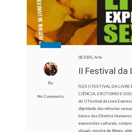
2005
,
Arte
II Festival d
By
FLES II FESTIVAL DA LI
CIÊNCIA, EROTISMO E DISC
No Comments
do II Festival da Livre Expre
dignidade das minorias sexu
básico dos Direitos Humanos
expressões culturais, compos
visuais, mostra de filmes, ví