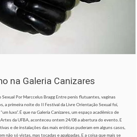
mo na Galeria Canizares
ão Sexual Por Marccelus Bragg Entre penis flutuantes, vaginas
 a primeira noite do II Festival da Livre Orientação Sexual foi,
r “um luxo”. É que na Galeria Canizares, um espaço acadêmico de
s Artes da UFBA, aconteceu ontem 24/08 a abertura do evento. E
stivas e de instalações das mais eróticas puderam em alguns casos,
rem não só vistas, mas tocadas e apalpadas. E a coisa que mais se