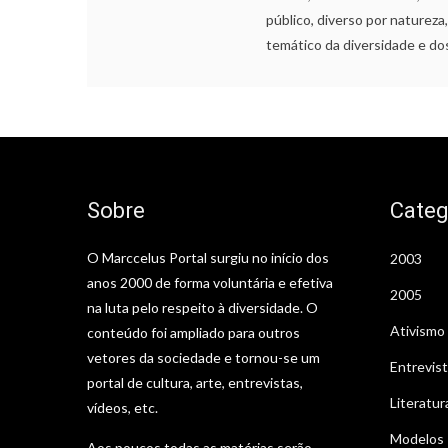
público, diverso por natureza
temático da diversidade e dos
Sobre
Categ
O Marccelus Portal surgiu no início dos
2003
anos 2000 de forma voluntária e efetiva
2005
na luta pelo respeito à diversidade. O
Ativismo
conteúdo foi ampliado para outros
vetores da sociedade e tornou-se um
Entrevis
portal de cultura, arte, entrevistas,
Literatur
vídeos, etc.
Modelos
Aos poucos todas as matérias serão