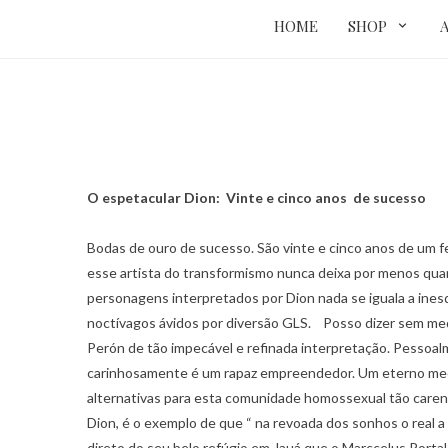
HOME
SHOP
O espetacular Dion: Vinte e cinco anos de sucesso
Bodas de ouro de sucesso. São vinte e cinco anos de um fe
esse artista do transformismo nunca deixa por menos qua
personagens interpretados por Dion nada se iguala a ines
noctívagos ávidos por diversão GLS. Posso dizer sem me
Perón de tão impecável e refinada interpretação. Pessoa
carinhosamente é um rapaz empreendedor. Um eterno me
alternativas para esta comunidade homossexual tão carent
Dion, é o exemplo de que “ na revoada dos sonhos o real a
direto do seu belo refúgio em Jauá que o Marccelus Porta