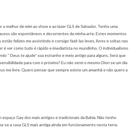
r o melhor de mim ao show e ao lazer GLS de Salvador. Tenho uma
plausos são espontâneos e decorrentes da minha arte. Estes momentos
stão felizes me assistindo e consigo fazê-las leves, livres e soltas nas
 é ver como tudo é rápido e imediatista no mundinho. O individualismo
 “ Deus te ajude” soa estranho e meio antigo para alguns. Será que
nsibilidade para com o próximo? Eu não serei o mesmo Dion se um dia
Deus me livre. Quero pensar que sempre existe um amanhã e não quero a
um espaço Gay dos mais antigos e tradicionais da Bahia. Não tenho
rna-se a casa GLS mais antiga ainda em funcionamento nesta terra.