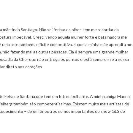
a mãe Inah Santiago. Não sei fechar os olhos sem me recordar da
postura impecável. Cresci vendo aquela mulher forte e batalhadora me
é uma arte também, difícil e competitiva. E com a minha mãe aprendi a me
a, não fazendo mal as outras pessoas. Ela é sempre uma grande mulher
usadia da Cher que não entrega os pontos e está sempre in e a nossa
ar direto aos corações.
de Feira de Santana que tem um futuro brilhante. A minha amiga Marina
Spielberg também são competentíssimas. Existem muito mais artistas de
r esquecimento – de omitir outros nomes importantes do show GLS de