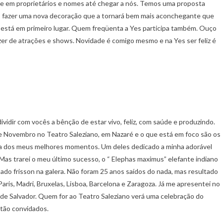
-se em proprietários e nomes até chegar a nós. Temos uma proposta
 fazer uma nova decoração que a tornará bem mais aconchegante que
está em primeiro lugar. Quem freqüenta a Yes participa também. Ouço
er de atrações e shows. Novidade é comigo mesmo e na Yes ser feliz é
idir com vocês a bênção de estar vivo, feliz, com saúde e produzindo.
de Novembro no Teatro Saleziano, em Nazaré e o que está em foco são os
iva dos meus melhores momentos. Um deles dedicado a minha adorável
 Mas trarei o meu último sucesso, o “ Elephas maximus” elefante indiano
ado frisson na galera. Não foram 25 anos saídos do nada, mas resultado
Paris, Madri, Bruxelas, Lisboa, Barcelona e Zaragoza. Já me apresentei no
 de Salvador. Quem for ao Teatro Saleziano verá uma celebração do
stão convidados.