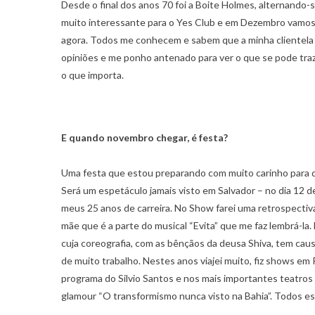
Desde o final dos anos 70 foi a Boite Holmes, alternando
muito interessante para o Yes Club e em Dezembro vamos
agora. Todos me conhecem e sabem que a minha clientela 
opiniões e me ponho antenado para ver o que se pode traz
o que importa.
E quando novembro chegar, é festa?
Uma festa que estou preparando com muito carinho para div
Será um espetáculo jamais visto em Salvador – no dia 12 
meus 25 anos de carreira. No Show farei uma retrospect
mãe que é a parte do musical “Evita” que me faz lembrá-la.
cuja coreografia, com as bênçãos da deusa Shiva, tem caus
de muito trabalho. Nestes anos viajei muito, fiz shows em 
programa do Silvio Santos e nos mais importantes teatros
glamour “O transformismo nunca visto na Bahia”. Todos e