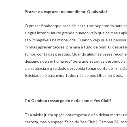
Prazer e desprazer no mundinho. Quais são?
O prazer é saber que cada dia estou me superando para da
alegria interior muito grande quando vejo que os meus a
são impagáveis na minha vida. Quando vejo que as pessoas e
minhas apresentações, pra mim é tudo de bom. O desprazer
tomou conta das pessoas. Quando algumas vezes recomendo
deixamos de ser humanos? Será que estamos perdendo a se
a arrogância e a vaidade descabida tomar conta de mim. 
felicidade só para mim. Todos nós somos filhos de Deus.
E o Gamboa ressurge do nada com o Yes Club?
Fiz a minha justa opção por resgatar e não deixar morrer 
certeza, mas o espaço físico do Yes Club [ Gamboa 24] to