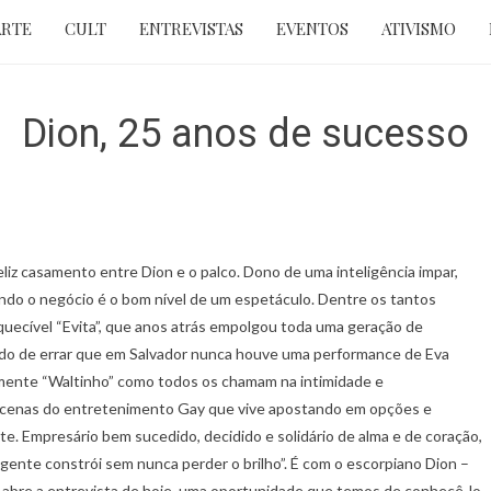
ARTE
CULT
ENTREVISTAS
EVENTOS
ATIVISMO
Dion, 25 anos de sucesso
liz casamento entre Dion e o palco. Dono de uma inteligência impar,
ndo o negócio é o bom nível de um espetáculo. Dentre os tantos
quecível “Evita”, que anos atrás empolgou toda uma geração de
do de errar que em Salvador nunca houve uma performance de Eva
lmente “Waltinho” como todos os chamam na intimidade e
cenas do entretenimento Gay que vive apostando em opções e
e. Empresário bem sucedido, decidido e solidário de alma e de coração,
 gente constrói sem nunca perder o brilho”. É com o escorpiano Dion –
l abre a entrevista de hoje, uma oportunidade que temos de conhecê-lo,