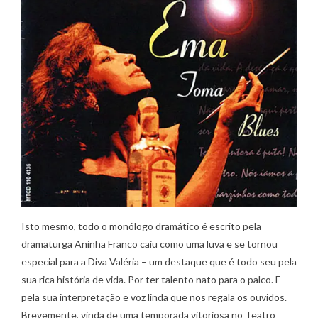
Isto mesmo, todo o monólogo dramático é escrito pela
dramaturga Aninha Franco caiu como uma luva e se tornou
especial para a Diva Valéria – um destaque que é todo seu pela
sua rica história de vida. Por ter talento nato para o palco. E
pela sua interpretação e voz linda que nos regala os ouvidos.
Brevemente, vinda de uma temporada vitoriosa no Teatro