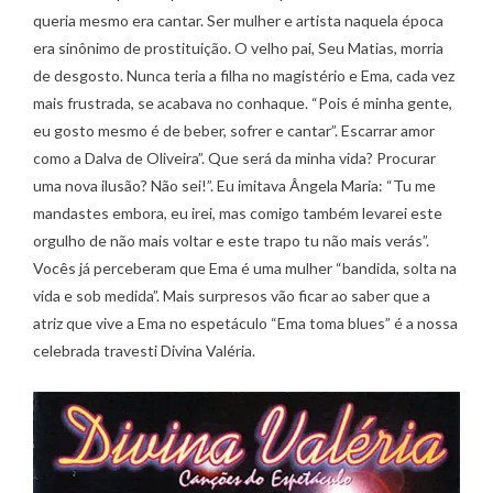
queria mesmo era cantar. Ser mulher e artista naquela época
era sinônimo de prostituição. O velho pai, Seu Matias, morria
de desgosto. Nunca teria a filha no magistério e Ema, cada vez
mais frustrada, se acabava no conhaque. “Pois é minha gente,
eu gosto mesmo é de beber, sofrer e cantar”. Escarrar amor
como a Dalva de Oliveira”. Que será da minha vida? Procurar
uma nova ilusão? Não sei!”. Eu imitava Ângela Maria: “Tu me
mandastes embora, eu irei, mas comigo também levarei este
orgulho de não mais voltar e este trapo tu não mais verás”.
Vocês já perceberam que Ema é uma mulher “bandida, solta na
vida e sob medida”. Mais surpresos vão ficar ao saber que a
atriz que vive a Ema no espetáculo “Ema toma blues” é a nossa
celebrada travesti Divina Valéria.