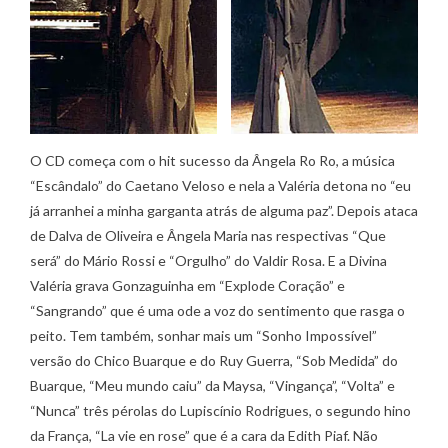
O CD começa com o hit sucesso da Ângela Ro Ro, a música
“Escândalo” do Caetano Veloso e nela a Valéria detona no “eu
já arranhei a minha garganta atrás de alguma paz”. Depois ataca
de Dalva de Oliveira e Ângela Maria nas respectivas “Que
será” do Mário Rossi e “Orgulho” do Valdir Rosa. E a Divina
Valéria grava Gonzaguinha em “Explode Coração” e
“Sangrando” que é uma ode a voz do sentimento que rasga o
peito. Tem também, sonhar mais um “Sonho Impossível”
versão do Chico Buarque e do Ruy Guerra, “Sob Medida” do
Buarque, “Meu mundo caiu” da Maysa, “Vingança”, “Volta” e
“Nunca” três pérolas do Lupiscínio Rodrigues, o segundo hino
da França, “La vie en rose” que é a cara da Edith Piaf. Não