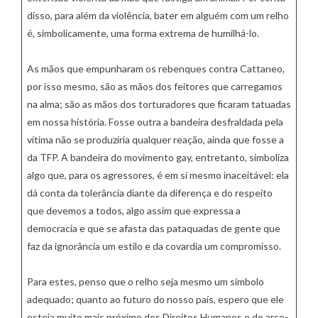
disso, para além da violência, bater em alguém com um relho
é, simbolicamente, uma forma extrema de humilhá-lo.
As mãos que empunharam os rebenques contra Cattaneo,
por isso mesmo, são as mãos dos feitores que carregamos
na alma; são as mãos dos torturadores que ficaram tatuadas
em nossa história. Fosse outra a bandeira desfraldada pela
vítima não se produziria qualquer reação, ainda que fosse a
da TFP. A bandeira do movimento gay, entretanto, simboliza
algo que, para os agressores, é em si mesmo inaceitável: ela
dá conta da tolerância diante da diferença e do respeito
que devemos a todos, algo assim que expressa a
democracia e que se afasta das pataquadas de gente que
faz da ignorância um estilo e da covardia um compromisso.
Para estes, penso que o relho seja mesmo um símbolo
adequado; quanto ao futuro do nosso país, espero que ele
esteja muito mais próximo dos Direitos Humanos e do arco-