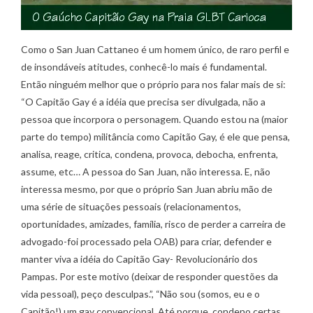
Como o San Juan Cattaneo é um homem único, de raro perfil e
de insondáveis atitudes, conhecê-lo mais é fundamental.
Então ninguém melhor que o próprio para nos falar mais de si:
“O Capitão Gay é a idéia que precisa ser divulgada, não a
pessoa que incorpora o personagem. Quando estou na (maior
parte do tempo) militância como Capitão Gay, é ele que pensa,
analisa, reage, critica, condena, provoca, debocha, enfrenta,
assume, etc… A pessoa do San Juan, não interessa. E, não
interessa mesmo, por que o próprio San Juan abriu mão de
uma série de situações pessoais (relacionamentos,
oportunidades, amizades, família, risco de perder a carreira de
advogado-foi processado pela OAB) para criar, defender e
manter viva a idéia do Capitão Gay- Revolucionário dos
Pampas. Por este motivo (deixar de responder questões da
vida pessoal), peço desculpas.”, “Não sou (somos, eu e o
Capitão!) um gay convencional. Até porque, condeno certas