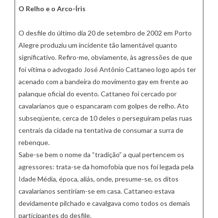
O Relho e o Arco-Íris
O desfile do último dia 20 de setembro de 2002 em Porto
Alegre produziu um incidente tão lamentável quanto
significativo. Refiro-me, obviamente, às agressões de que
foi vítima o advogado José Antônio Cattaneo logo após ter
acenado com a bandeira do movimento gay em frente ao
palanque oficial do evento. Cattaneo foi cercado por
cavalarianos que o espancaram com golpes de relho. Ato
subseqüente, cerca de 10 deles o perseguiram pelas ruas
centrais da cidade na tentativa de consumar a surra de
rebenque.
Sabe-se bem o nome da “tradição” a qual pertencem os
agressores: trata-se da homofobia que nos foi legada pela
Idade Média, época, aliás, onde, presume-se, os ditos
cavalarianos sentiríam-se em casa. Cattaneo estava
devidamente pilchado e cavalgava como todos os demais
participantes do desfile.