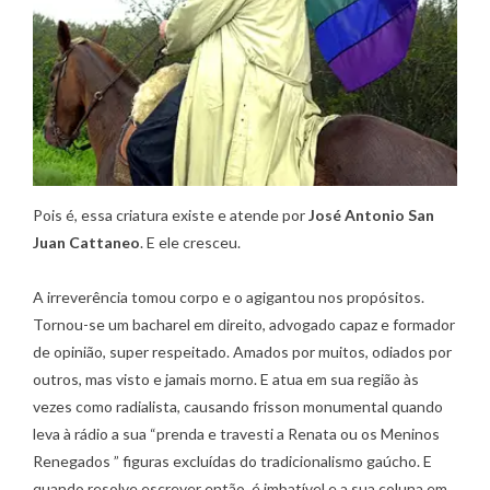
Pois é, essa criatura existe e atende por
José Antonio San
Juan Cattaneo
. E ele cresceu.
A irreverência tomou corpo e o agigantou nos propósitos.
Tornou-se um bacharel em direito, advogado capaz e formador
de opinião, super respeitado. Amados por muitos, odiados por
outros, mas visto e jamais morno. E atua em sua região às
vezes como radialista, causando frisson monumental quando
leva à rádio a sua “prenda e travesti a Renata ou os Meninos
Renegados ” figuras excluídas do tradicionalismo gaúcho. E
quando resolve escrever então, é imbatível e a sua coluna em