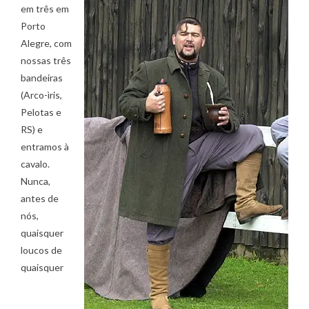
em três em
Porto
Alegre, com
nossas três
bandeiras
(Arco-ìris,
Pelotas e
RS) e
entramos à
cavalo.
Nunca,
antes de
nós,
quaisquer
loucos de
quaisquer