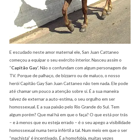
E escudado neste amor maternal ele, San Juan Cattaneo
começou a equipar o seu exército interior. Nasceu assim o
“
Capitão Gay
”. Não o confundam com algum personagem de
TV. Porque de palhaço, de bizzarro ou de maluco, o nosso
herói Capitão Gay San Juan Cattaneo não tem nada. Ele pode
até chamar um pouco a atenção sobre si. É a sua maneira
talvez de externar a auto-estima, o seu orgulho em ser
homossexual. E a sua paixão pelo Rio Grande do Sul. Tem
algum porém? Que mal há em que o faça? O que está por trás
– e à menos que eu esteja errado – é o seu apego a visibilidade
homossexual numa terra infértil a tal. Num meio em que o ser
“machista” é incentivado. É a homofobia, muitas vezes