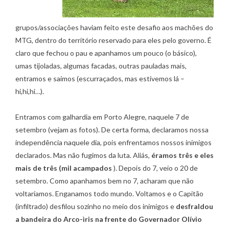
grupos/associações haviam feito este desafio aos machões do
MTG, dentro do território reservado para eles pelo governo. É
claro que fechou o pau e apanhamos um pouco (o básico),
umas tijoladas, algumas facadas, outras pauladas mais,
entramos e saímos (escurraçados, mas estivemos lá –
hi,hi,hi…).
Entramos com galhardia em Porto Alegre, naquele 7 de
setembro (vejam as fotos). De certa forma, declaramos nossa
independência naquele dia, pois enfrentamos nossos inimigos
declarados. Mas não fugimos da luta. Aliás,
éramos três e eles
mais de três (mil acampados
). Depois do 7, veio o 20 de
setembro. Como apanhamos bem no 7, acharam que não
voltaríamos. Enganamos todo mundo. Voltamos e o Capitão
(infiltrado) desfilou sozinho no meio dos inimigos e
desfraldou
a bandeira do Arco-ìris na frente do Governador Olívio