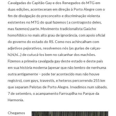
Cavalgadas do Capitão Gay e dos Renegados do MTG em
duas edições, aconteceram em direção à Porto Alegre com o
fim de divulgação do preconceito e discriminação violenta
existentes no MTG do qual fazemos ( a contragosto deles,
mas fazemos) parte. Movimento tradicionalista Gaúcho
homofóbico no mais alto grau de ignorância, com apoio oficial
do governo do estado do RS. Como nos achincalham com
adjetivos pejorativos, resolvemos nós (as gurias de calças-
hi,hi,hi…) de cutucá-los bem no calcanhar dos machões.
Fizemos a primeira cavalgada gay deste estado e deste país
em sua história moderna (apesar que não lembro de nenhuma
outra antigamente – pode ter acontecido mas não houve
registro), com gays, travestis, e heteros percorrendo 255 km
que separam Pelotas de Porto Alegre. Invadimos num sábado,
7 de setembro, o acampamento Farroupilha no Parque da
Harmonia.
Chegamos