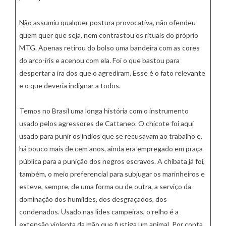
Não assumiu qualquer postura provocativa, não ofendeu
quem quer que seja, nem contrastou os rituais do próprio
MTG. Apenas retirou do bolso uma bandeira com as cores
do arco-íris e acenou com ela. Foi o que bastou para
despertar a ira dos que o agrediram. Esse é o fato relevante
e o que deveria indignar a todos.
Temos no Brasil uma longa história com o instrumento
usado pelos agressores de Cattaneo. O chicote foi aqui
usado para punir os índios que se recusavam ao trabalho e,
há pouco mais de cem anos, ainda era empregado em praça
pública para a punição dos negros escravos. A chibata já foi,
também, o meio preferencial para subjugar os marinheiros e
esteve, sempre, de uma forma ou de outra, a serviço da
dominação dos humildes, dos desgraçados, dos
condenados. Usado nas lides campeiras, o relho é a
extensão violenta da mão que fustiga um animal. Por conta