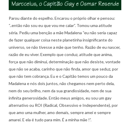
Parou diante do espelho. Encarou o próprio olhar e pensou:
“..então não sou eu que vou me calar”. Tomou uma atitude
séria. Pediu uma benção a mãe Madalena “eu não sería capaz
de fazer qualquer coisa neste planetinha insignificante do
universo, se não tivesse a mãe que tenho. Razão de eu nascer,
razão de eu viver. Exemplo que conduz, atitude que anima,
força que não diminui, determinação que não desiste, vontade
que não se acaba, carinho que não finda, amor que seduz, por
que não tem cobrança. Eu e o Capitão temos um pouco da
Madalena e nós dois juntos, não chegamos nem perto dela,
nem do seu brilho, nem da sua grandiosidade, nem de sua
infinita generosidade. Então meus amigos, eu sou um gay
alternativo ou ROI (Radical, Obsessivo e Independente), por
que amo uma mulher, amo demais, sempre amei e sempre
amarei. E ela é tudo para mim. É a minha mãe !”.